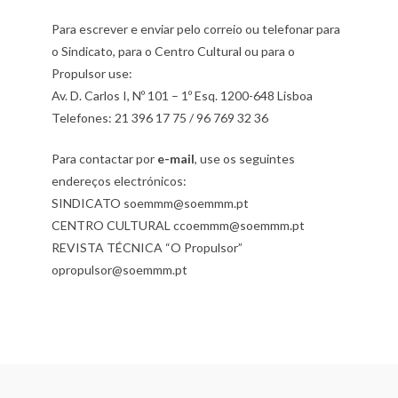
Para escrever e enviar pelo correio ou telefonar para
o Sindicato, para o Centro Cultural ou para o
Propulsor use:
Av. D. Carlos I, Nº 101 – 1º Esq. 1200-648 Lisboa
Telefones: 21 396 17 75 / 96 769 32 36
Para contactar por
e-mail
, use os seguintes
endereços electrónicos:
SINDICATO soemmm@soemmm.pt
CENTRO CULTURAL ccoemmm@soemmm.pt
REVISTA TÉCNICA “O Propulsor”
opropulsor@soemmm.pt