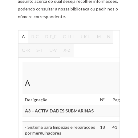
assunto acerca do qual deseja recolher informações,
podendo consultar a nossa biblioteca ou pedir-nos o
número correspondente.
A
B-C
D-E_F
G-H-I
J-K-L
M
N
Q-R
S-T
U-V
X-Z
A
Designação
Nº
Pag.
A3 – ACTIVIDADES SUBMARINAS
- Sistema para limpezas e reparações
18
41
por mergulhadores