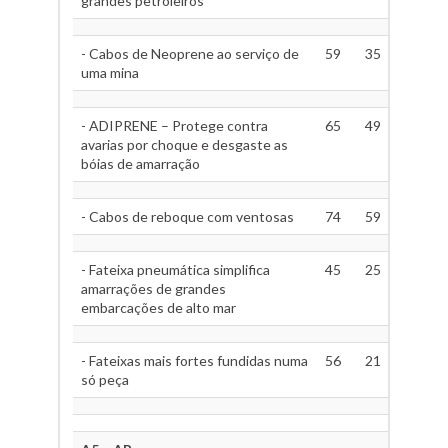
grandes petroleiros
- Cabos de Neoprene ao serviço de
59
35
uma mina
- ADIPRENE – Protege contra
65
49
avarias por choque e desgaste as
bóias de amarração
- Cabos de reboque com ventosas
74
59
- Fateixa pneumática simplifica
45
25
amarrações de grandes
embarcações de alto mar
- Fateixas mais fortes fundidas numa
56
21
só peça