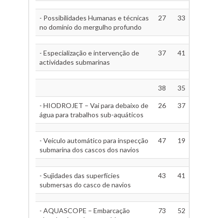
- Possibilidades Humanas e técnicas
27
33
no domínio do mergulho profundo
- Especialização e intervenção de
37
41
actividades submarinas
38
35
- HIODROJET – Vai para debaixo de
26
37
água para trabalhos sub-aquáticos
- Veículo automático para inspecção
47
19
submarina dos cascos dos navios
- Sujidades das superfícies
43
41
submersas do casco de navios
- AQUASCOPE – Embarcação
73
52