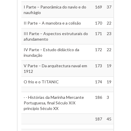
I Parte – Panorâmica do navio e do
169
37
naufrágio
II Parte – A manobra e a colisão
170
22
III Parte – Aspectos estruturais do
171
23
afundamento
IV Parte – Estudo didáctico da
172
22
inundação
V Parte – Da arquitectura naval em
173
19
1912
O frio e o TITANIC
174
19
· - Histórias da Marinha Mercante
186
3
Portuguesa, final Século XIX
princípio Século XX
187
45