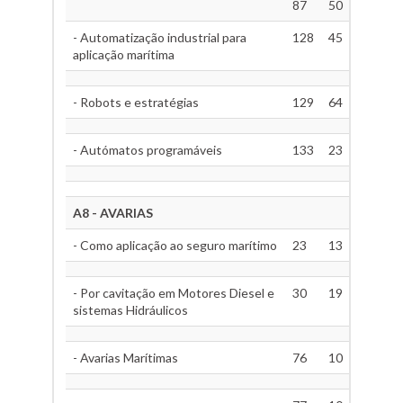
87
50
- Automatização industrial para
128
45
aplicação marítima
- Robots e estratégias
129
64
- Autómatos programáveis
133
23
A8 - AVARIAS
- Como aplicação ao seguro marítimo
23
13
- Por cavitação em Motores Diesel e
30
19
sistemas Hidráulicos
- Avarias Marítimas
76
10