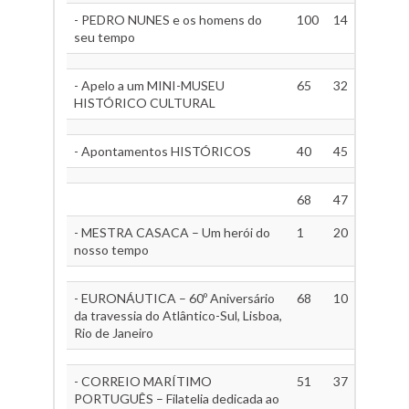
- PEDRO NUNES e os homens do
100
14
seu tempo
- Apelo a um MINI-MUSEU
65
32
HISTÓRICO CULTURAL
- Apontamentos HISTÓRICOS
40
45
68
47
- MESTRA CASACA – Um herói do
1
20
nosso tempo
- EURONÁUTICA – 60º Aniversário
68
10
da travessia do Atlântico-Sul, Lisboa,
Rio de Janeiro
- CORREIO MARÍTIMO
51
37
PORTUGUÊS – Filatelia dedicada ao