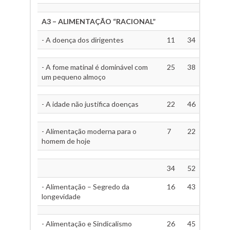
A3 – ALIMENTAÇÃO “RACIONAL”
- A doença dos dirigentes
11
34
- A fome matinal é dominável com
25
38
um pequeno almoço
- A idade não justifica doenças
22
46
- Alimentação moderna para o
7
22
homem de hoje
34
52
- Alimentação – Segredo da
16
43
longevidade
- Alimentação e Sindicalismo
26
45