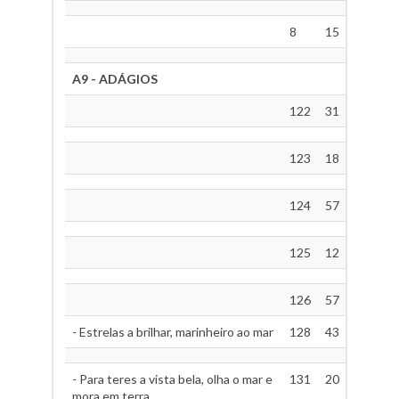
8
15
A9 - ADÁGIOS
122
31
123
18
124
57
125
12
126
57
- Estrelas a brilhar, marinheiro ao mar
128
43
- Para teres a vista bela, olha o mar e
131
20
mora em terra