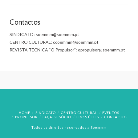
Contactos
SINDICATO: soemmm@soemmm.pt
CENTRO CULTURAL: ccoemmm@soemmm.pt
REVISTA TÉCNICA “O Propulsor”: opropulsor@soemmm.pt
HOME
SINDICATO
CENTRO CULTURAL
EVENTOS
PROPULSOR
FAÇA-SE SÓCIO
LINKS ÚTEIS
CONTACTOS
Todos os direitos reservados a Soemmm