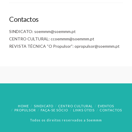
Contactos
SINDICATO: soemmm@soemmm.pt
CENTRO CULTURAL: ccoemmm@soemmm.pt
REVISTA TÉCNICA “O Propulsor”: opropulsor@soemmm.pt
HOME
SINDICATO
CENTRO CULTURAL
EVENTOS
PROPULSOR
FAÇA-SE SÓCIO
LINKS ÚTEIS
CONTACTOS
Todos os direitos reservados a Soemmm