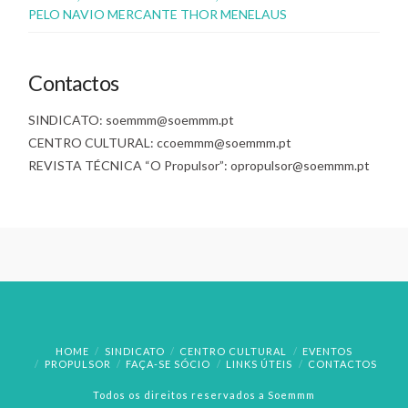
PELO NAVIO MERCANTE THOR MENELAUS
Contactos
SINDICATO: soemmm@soemmm.pt
CENTRO CULTURAL: ccoemmm@soemmm.pt
REVISTA TÉCNICA “O Propulsor”: opropulsor@soemmm.pt
HOME
SINDICATO
CENTRO CULTURAL
EVENTOS
PROPULSOR
FAÇA-SE SÓCIO
LINKS ÚTEIS
CONTACTOS
Todos os direitos reservados a Soemmm