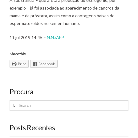
A substância – que afeta a produção do estrogénio, por
exemplo – já foi associada ao aparecimento de cancros da
mama e da próstata, assim como a contagens baixas de
espermatozoides no sémen humano.
11 jul 2019 14:45 –
N.N./AFP
Share this:
Print
Facebook
Procura
Search
Posts Recentes