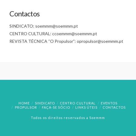
Contactos
SINDICATO: soemmm@soemmm.pt
CENTRO CULTURAL: ccoemmm@soemmm.pt
REVISTA TÉCNICA “O Propulsor”: opropulsor@soemmm.pt
HOME
SINDICATO
CENTRO CULTURAL
EVENTOS
PROPULSOR
FAÇA-SE SÓCIO
LINKS ÚTEIS
CONTACTOS
Todos os direitos reservados a Soemmm