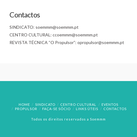
Contactos
SINDICATO: soemmm@soemmm.pt
CENTRO CULTURAL: ccoemmm@soemmm.pt
REVISTA TÉCNICA “O Propulsor”: opropulsor@soemmm.pt
HOME
SINDICATO
CENTRO CULTURAL
EVENTOS
PROPULSOR
FAÇA-SE SÓCIO
LINKS ÚTEIS
CONTACTOS
Todos os direitos reservados a Soemmm