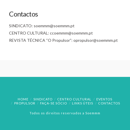
Contactos
SINDICATO: soemmm@soemmm.pt
CENTRO CULTURAL: ccoemmm@soemmm.pt
REVISTA TÉCNICA “O Propulsor”: opropulsor@soemmm.pt
HOME
SINDICATO
CENTRO CULTURAL
EVENTOS
PROPULSOR
FAÇA-SE SÓCIO
LINKS ÚTEIS
CONTACTOS
Todos os direitos reservados a Soemmm