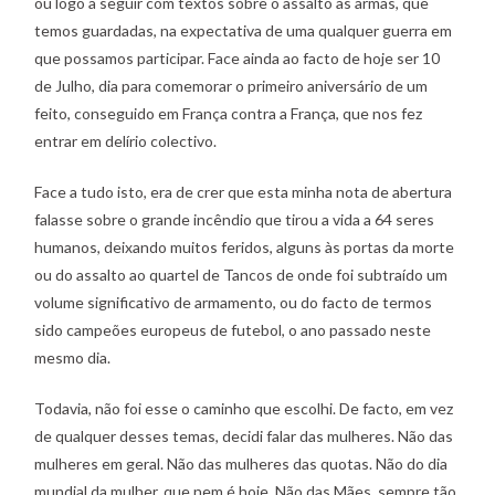
ou logo a seguir com textos sobre o assalto às armas, que
temos guardadas, na expectativa de uma qualquer guerra em
que possamos participar. Face ainda ao facto de hoje ser 10
de Julho, dia para comemorar o primeiro aniversário de um
feito, conseguido em França contra a França, que nos fez
entrar em delírio colectivo.
Face a tudo isto, era de crer que esta minha nota de abertura
falasse sobre o grande incêndio que tirou a vida a 64 seres
humanos, deixando muitos feridos, alguns às portas da morte
ou do assalto ao quartel de Tancos de onde foi subtraído um
volume significativo de armamento, ou do facto de termos
sido campeões europeus de futebol, o ano passado neste
mesmo dia.
Todavia, não foi esse o caminho que escolhi. De facto, em vez
de qualquer desses temas, decidi falar das mulheres. Não das
mulheres em geral. Não das mulheres das quotas. Não do dia
mundial da mulher, que nem é hoje. Não das Mães, sempre tão