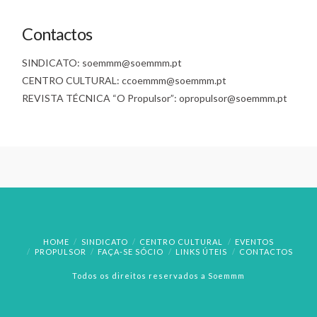
Contactos
SINDICATO: soemmm@soemmm.pt
CENTRO CULTURAL: ccoemmm@soemmm.pt
REVISTA TÉCNICA “O Propulsor”: opropulsor@soemmm.pt
HOME
SINDICATO
CENTRO CULTURAL
EVENTOS
PROPULSOR
FAÇA-SE SÓCIO
LINKS ÚTEIS
CONTACTOS
Todos os direitos reservados a Soemmm