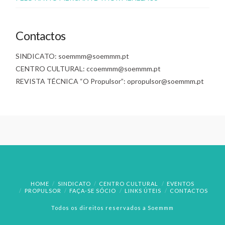
Contactos
SINDICATO: soemmm@soemmm.pt
CENTRO CULTURAL: ccoemmm@soemmm.pt
REVISTA TÉCNICA “O Propulsor”: opropulsor@soemmm.pt
HOME
SINDICATO
CENTRO CULTURAL
EVENTOS
PROPULSOR
FAÇA-SE SÓCIO
LINKS ÚTEIS
CONTACTOS
Todos os direitos reservados a Soemmm