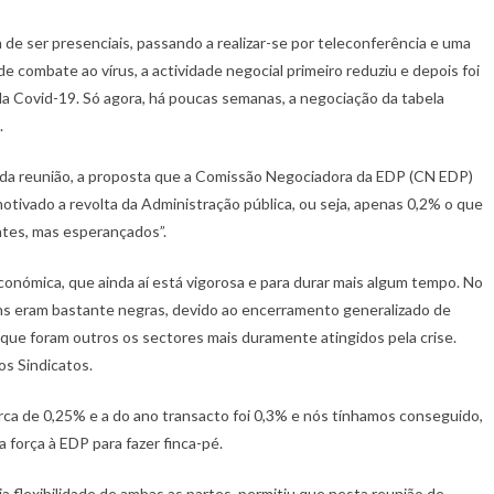
 de ser presenciais, passando a realizar-se por teleconferência e uma
combate ao vírus, a actividade negocial primeiro reduziu e depois foi
a Covid-19. Só agora, há poucas semanas, a negociação da tabela
.
da reunião, a proposta que a Comissão Negociadora da EDP (CN EDP)
motivado a revolta da Administração pública, ou seja, apenas 0,2% o que
tes, mas esperançados”.
económica, que ainda aí está vigorosa e para durar mais algum tempo. No
ens eram bastante negras, devido ao encerramento generalizado de
que foram outros os sectores mais duramente atingidos pela crise.
os Sindicatos.
cerca de 0,25% e a do ano transacto foi 0,3% e nós tínhamos conseguido,
força à EDP para fazer finca-pé.
a flexibilidade de ambas as partes, permitiu que nesta reunião de