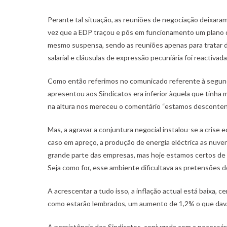
Perante tal situação, as reuniões de negociação deixaram
vez que a EDP traçou e pôs em funcionamento um plano de 
mesmo suspensa, sendo as reuniões apenas para tratar d
salarial e cláusulas de expressão pecuniária foi reactivada
Como então referimos no comunicado referente à segun
apresentou aos Sindicatos era inferior àquela que tinha 
na altura nos mereceu o comentário “estamos desconten
Mas, a agravar a conjuntura negocial instalou-se a crise 
caso em apreço, a produção de energia eléctrica as nuv
grande parte das empresas, mas hoje estamos certos de 
Seja como for, esse ambiente dificultava as pretensões d
A acrescentar a tudo isso, a inflação actual está baixa, 
como estarão lembrados, um aumento de 1,2% o que dava 
A persistência dos Sindicatos, conjugada com a necessári