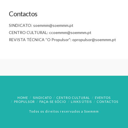
Contactos
SINDICATO: soemmm@soemmm.pt
CENTRO CULTURAL: ccoemmm@soemmm.pt
REVISTA TÉCNICA “O Propulsor”: opropulsor@soemmm.pt
HOME
SINDICATO
CENTRO CULTURAL
EVENTOS
PROPULSOR
FAÇA-SE SÓCIO
LINKS ÚTEIS
CONTACTOS
Todos os direitos reservados a Soemmm